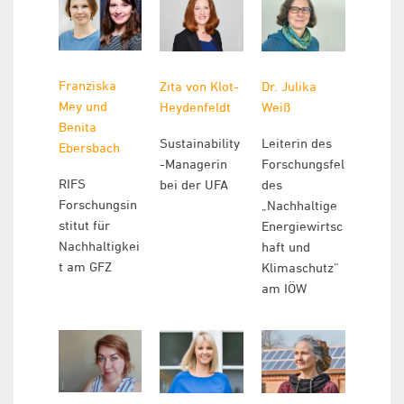
Franziska
Zita von Klot-
Dr. Julika
Mey und
Heydenfeldt
Weiß
Benita
Sustainability
Leiterin des
Ebersbach
-Managerin
Forschungsfel
RIFS
bei der UFA
des
Forschungsin
„Nachhaltige
stitut für
Energiewirtsc
Nachhaltigkei
haft und
t am GFZ
Klimaschutz“
am IÖW