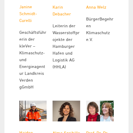
Janine
Karin
Anna Welz
Schmidt-
Debacher
BürgerBegehr
Curelli
Leiterin der
en
Geschäftsführ
Wasserstoffpr
Klimaschutz
erin der
ojekte der
e.V.
kleVer –
Hamburger
Klimaschutz-
Hafen und
und
Logistik AG
Energieagent
(HHLA)
ur Landkreis
Verden
gGmbH
Haidee
Alma Spribille
Prof. Dr. Dr.