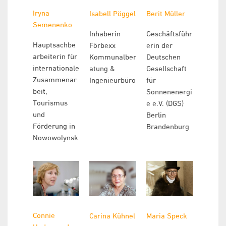
Iryna
Isabell Pöggel
Berit Müller
Semenenko
Inhaberin
Geschäftsführ
Hauptsachbe
Förbexx
erin der
arbeiterin für
Kommunalber
Deutschen
internationale
atung &
Gesellschaft
Zusammenar
Ingenieurbüro
für
beit,
Sonnenenergi
Tourismus
e e.V. (DGS)
und
Berlin
Förderung in
Brandenburg
Nowowolynsk
Connie
Carina Kühnel
Maria Speck