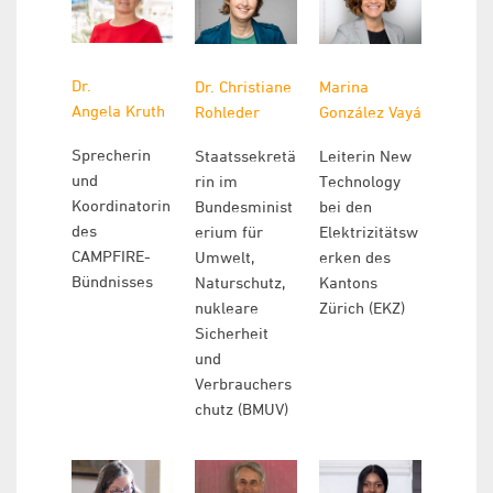
Dr.
Dr. Christiane
Marina
Angela
Kruth
Rohleder
González Vayá
Sprecherin
Staatssekretä
Leiterin New
und
rin im
Technology
Koordinatorin
Bundesminist
bei den
des
erium für
Elektrizitätsw
CAMPFIRE-
Umwelt,
erken des
Bündnisses
Naturschutz,
Kantons
nukleare
Zürich (EKZ)
Sicherheit
und
Verbrauchers
chutz (BMUV)