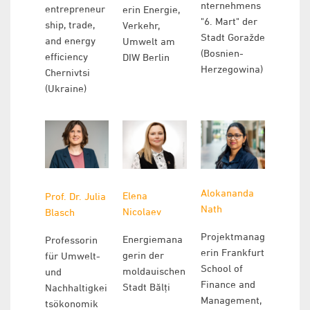
nternehmens
entrepreneur
erin Energie,
"6. Mart" der
ship, trade,
Verkehr,
Stadt Goražde
and energy
Umwelt am
(Bosnien-
efficiency
DIW Berlin
Herzegowina)
Chernivtsi
(Ukraine)
Alokananda
Elena
Prof. Dr. Julia
Nath
Nicolaev
Blasch
Projektmanag
Energiemana
Professorin
erin Frankfurt
gerin der
für Umwelt-
School of
moldauischen
und
Finance and
Stadt Bălți
Nachhaltigkei
Management,
tsökonomik