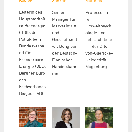
Rostek
Zänker
Matthies
Leiterin des
Senior
Professorin
Hauptstadtbü
Manager für
für
ro Bioenergie
Markteintritt
Umweltpsych
(HBB), der
und
ologie und
Politik beim
Geschäftsent
Lehrstuhlleite
Bundesverba
wicklung bei
rin der Otto-
nd für
der Deutsch-
von-Guericke-
Erneuerbare
Finnischen
Universität
Energie (BEE),
Handelskam
Magdeburg
Berliner Büro
mer
des
Fachverbands
Biogas (FVB)