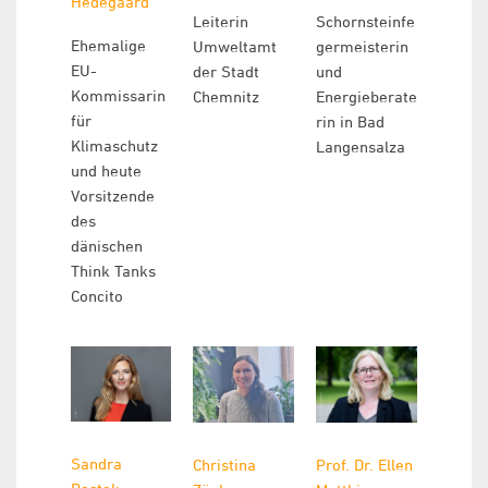
Hedegaard
Leiterin
Schornsteinfe
Ehemalige
Umweltamt
germeisterin
EU-
der Stadt
und
Kommissarin
Chemnitz
Energieberate
für
rin in Bad
Klimaschutz
Langensalza
und heute
Vorsitzende
des
dänischen
Think Tanks
Concito
Sandra
Christina
Prof. Dr. Ellen