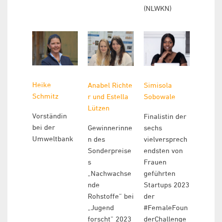
(NLWKN)
Heike
Anabel
Richte
Simisola
Schmitz
r und Estella
Sobowale
Lützen
Vorständin
Finalistin der
bei der
Gewinnerinne
sechs
Umweltbank
n des
vielversprech
Sonderpreise
endsten von
s
Frauen
„Nachwachse
geführten
nde
Startups 2023
Rohstoffe“ bei
der
„Jugend
#FemaleFoun
forscht“ 2023
derChallenge