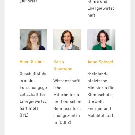
(JuFoNa)
Klima und
Energiewirtsc
haft
Anne Gruber
Karin
Anne Spiegel
Naumann
Geschäftsführ
rheinland-
erin der
Wissenschaftl
pfälzische
Forschungsge
iche
Ministerin für
sellschaft für
Mitarbeiterin
Klimaschutz,
Energiewirtsc
am Deutschen
Umwelt,
haft mbH
Biomassefors
Energie und
(FfE)
chungszentru
Mobilität, a.D.
m (DBFZ)