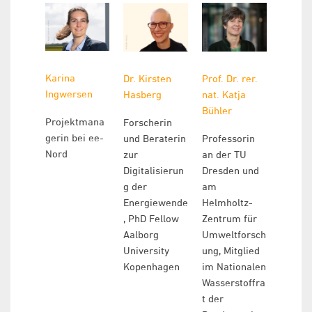
Karina
Dr. Kirsten
Prof. Dr. rer.
Ingwersen
Hasberg
nat. Katja
Bühler
Projektmana
Forscherin
gerin bei ee-
und Beraterin
Professorin
Nord
zur
an der TU
Digitalisierun
Dresden und
g der
am
Energiewende
Helmholtz-
, PhD Fellow
Zentrum für
Aalborg
Umweltforsch
University
ung, Mitglied
Kopenhagen
im Nationalen
Wasserstoffra
t der