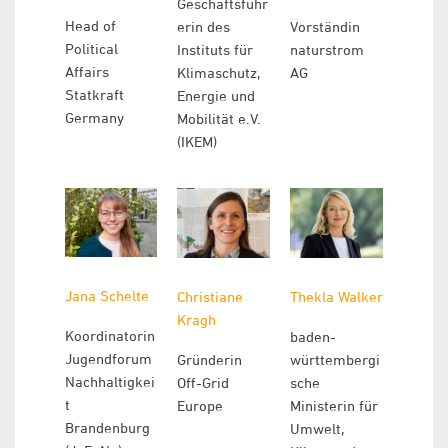
Geschäftsführ
Head of
erin des
Vorständin
Political
Instituts für
naturstrom
Affairs
Klimaschutz,
AG
Statkraft
Energie und
Germany
Mobilität e.V.
(IKEM)
Jana Schelte
Christiane
Thekla Walker
Kragh
Koordinatorin
baden-
Jugendforum
Gründerin
württembergi
Nachhaltigkei
Off-Grid
sche
t
Europe
Ministerin für
Brandenburg
Umwelt,