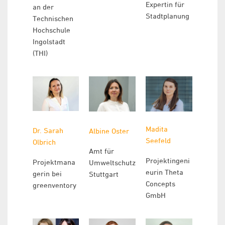
Expertin für
an der
Stadtplanung
Technischen
Hochschule
Ingolstadt
(THI)
Madita
Dr. Sarah
Albine Oster
Seefeld
Olbrich
Amt für
Projektingeni
Projektmana
Umweltschutz
eurin Theta
gerin bei
Stuttgart
Concepts
greenventory
GmbH