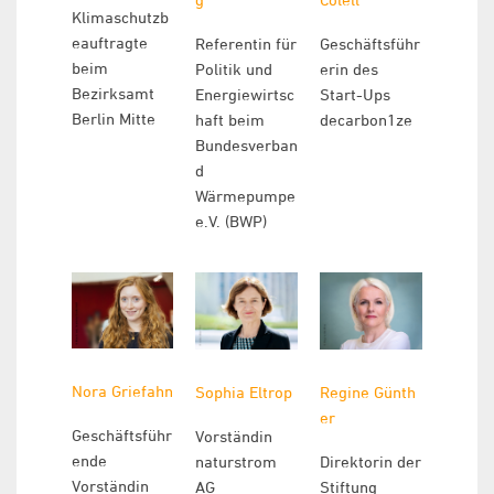
Klimaschutzb
eauftragte
Referentin für
Geschäftsführ
beim
Politik und
erin des
Bezirksamt
Energiewirtsc
Start-Ups
Berlin Mitte
haft beim
decarbon1ze
Bundesverban
d
Wärmepumpe
e.V. (BWP)
Nora Griefahn
Sophia Eltrop
Regine
Günth
er
Geschäftsführ
Vorständin
ende
naturstrom
Direktorin der
Vorständin
AG
Stiftung