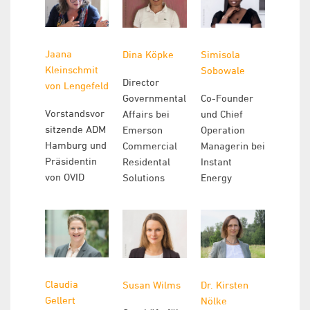
Jaana
Dina Köpke
Simisola
Kleinschmit
Sobowale
Director
von Lengefeld
Governmental
Co-Founder
Vorstandsvor
Affairs bei
und Chief
sitzende ADM
Emerson
Operation
Hamburg und
Commercial
Managerin bei
Präsidentin
Residental
Instant
von OVID
Solutions
Energy
Claudia
Susan Wilms
Dr. Kirsten
Gellert
Nölke