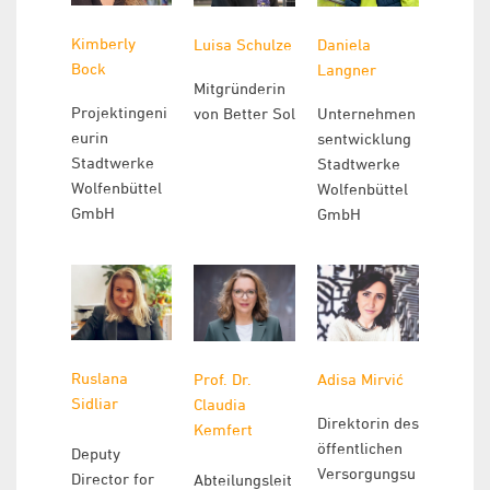
Kimberly
Daniela
Luisa Schulze
Bock
Langner
Mitgründerin
Projektingeni
Unternehmen
von Better Sol
eurin
sentwicklung
Stadtwerke
Stadtwerke
Wolfenbüttel
Wolfenbüttel
GmbH
GmbH
Ruslana
Prof. Dr.
Adisa Mirvić
Sidliar
Claudia
Direktorin des
Kemfert
öffentlichen
Deputy
Versorgungsu
Director for
Abteilungsleit