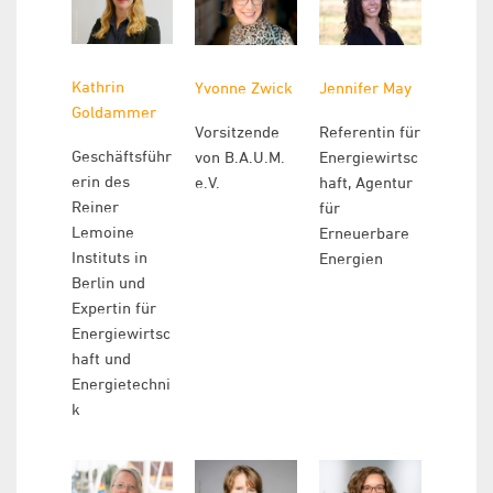
Kathrin
Yvonne Zwick
Jennifer May
Goldammer
Vorsitzende
Referentin für
Geschäftsführ
von B.A.U.M.
Energiewirtsc
erin des
e.V.
haft, Agentur
Reiner
für
Lemoine
Erneuerbare
Instituts in
Energien
Berlin und
Expertin für
Energiewirtsc
haft und
Energietechni
k