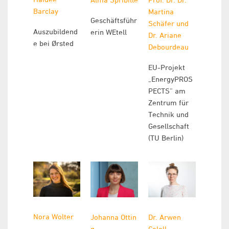
Barclay
Martina
Geschäftsführ
Schäfer und
Auszubildend
erin WEtell
Dr. Ariane
e bei Ørsted
Debourdeau
EU-Projekt
„EnergyPROS
PECTS“ am
Zentrum für
Technik und
Gesellschaft
(TU Berlin)
Nora Wolter
Johanna
Ottin
Dr. Arwen
g
Colell