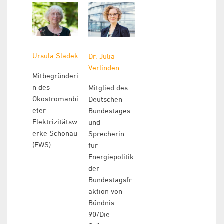
Ursula Sladek
Dr. Julia
Verlinden
Mitbegründeri
n des
Mitglied des
Ökostromanbi
Deutschen
eter
Bundestages
Elektrizitätsw
und
erke Schönau
Sprecherin
(EWS)
für
Energiepolitik
der
Bundestagsfr
aktion von
Bündnis
90/Die