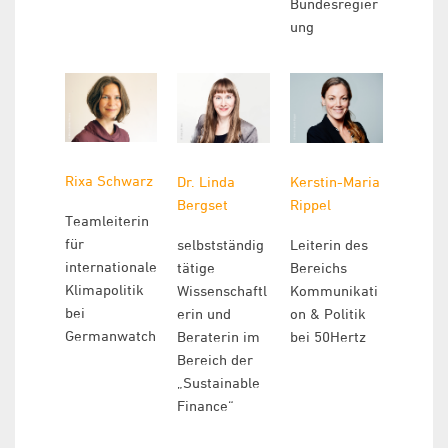
Bundesregier
ung
Rixa Schwarz
Dr. Linda
Kerstin-Maria
Bergset
Rippel
Teamleiterin
für
selbstständig
Leiterin des
internationale
tätige
Bereichs
Klimapolitik
Wissenschaftl
Kommunikati
bei
erin und
on & Politik
Germanwatch
Beraterin im
bei 50Hertz
Bereich der
„Sustainable
Finance“