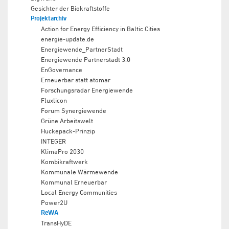
Gesichter der Biokraftstoffe
Projektarchiv
Action for Energy Efficiency in Baltic Cities
energie-update.de
Energiewende_PartnerStadt
Energiewende Partnerstadt 3.0
EnGovernance
Erneuerbar statt atomar
Forschungsradar Energiewende
Fluxlicon
Forum Synergiewende
Grüne Arbeitswelt
Huckepack-Prinzip
INTEGER
KlimaPro 2030
Kombikraftwerk
Kommunale Wärmewende
Kommunal Erneuerbar
Local Energy Communities
Power2U
ReWA
TransHyDE