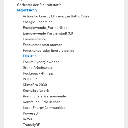
Gesichter der Biokraftstoffe
Projektarchiv
Action for Energy Efficiency in Baltic Cities
energie-update.de
Energiewende_PartnerStadt
Energiewende Partnerstadt 3.0
EnGovernance
Erneuerbar statt atomar
Forschungsradar Energiewende
Fluxlicon
Forum Synergiewende
Grüne Arbeitswelt
Huckepack-Prinzip
INTEGER
KlimaPro 2030
Kombikraftwerk
Kommunale Wärmewende
Kommunal Erneuerbar
Local Energy Communities
Power2U
ReWA
TransHyDE