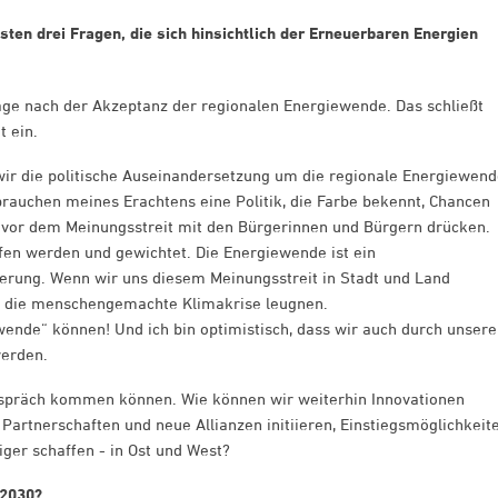
ten drei Fragen, die sich hinsichtlich der Erneuerbaren Energien
Frage nach der Akzeptanz der regionalen Energiewende. Das schließt
 ein.
e wir die politische Auseinandersetzung um die regionale Energiewend
brauchen meines Erachtens eine Politik, die Farbe bekennt, Chancen
ls vor dem Meinungsstreit mit den Bürgerinnen und Bürgern drücken.
en werden und gewichtet. Die Energiewende ist ein
derung. Wenn wir uns diesem Meinungsstreit in Stadt und Land
ie die menschengemachte Klimakrise leugnen.
wende“ können! Und ich bin optimistisch, dass wir auch durch unsere
erden.
Gespräch kommen können. Wie können wir weiterhin Innovationen
e Partnerschaften und neue Allianzen initiieren, Einstiegsmöglichkeit
ger schaffen - in Ost und West?
 2030?