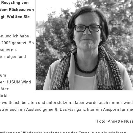
 Recycling von
t dem Rückbau von
gt. Wollten Sie
en und ich habe
 2005 genutzt. So
eagieren,
verfolgen und
 zum
 der HUSUM Wind
päter
tärkt
ier wollte ich beraten und unterstützen. Dabei wurde auch immer wied
trie auch im Ausland genießt. Das war ganz klar ein Ansporn für mi
Foto: Annette Nüss