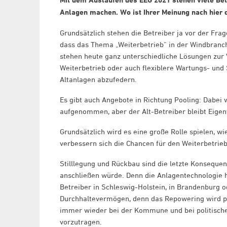
Mit dem Auslaufen des EEG 2021 stehen viele Bet
Anlagen machen. Wo ist Ihrer Meinung nach hier 
Grundsätzlich stehen die Betreiber ja vor der Fra
dass das Thema „Weiterbetrieb“ in der Windbranc
stehen heute ganz unterschiedliche Lösungen zur 
Weiterbetrieb oder auch flexiblere Wartungs- und 
Altanlagen abzufedern.
Es gibt auch Angebote in Richtung Pooling: Dabei
aufgenommen, aber der Alt-Betreiber bleibt Eige
Grundsätzlich wird es eine große Rolle spielen, wi
verbessern sich die Chancen für den Weiterbetrieb
Stilllegung und Rückbau sind die letzte Konsequen
anschließen würde. Denn die Anlagentechnologie ha
Betreiber in Schleswig-Holstein, in Brandenburg o
Durchhaltevermögen, denn das Repowering wird poli
immer wieder bei der Kommune und bei politische
vorzutragen.