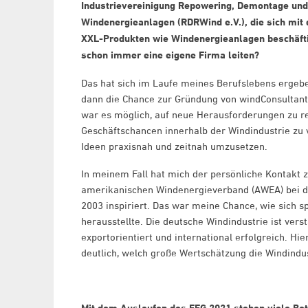
Industrievereinigung Repowering, Demontage und
Windenergieanlagen (RDRWind e.V.), die sich mi
XXL-Produkten wie Windenergieanlagen beschäfti
schon immer eine eigene Firma leiten?
Das hat sich im Laufe meines Berufslebens ergeb
dann die Chance zur Gründung von windConsultant
war es möglich, auf neue Herausforderungen zu r
Geschäftschancen innerhalb der Windindustrie zu 
Ideen praxisnah und zeitnah umzusetzen.
In meinem Fall hat mich der persönliche Kontakt
amerikanischen Windenergieverband (AWEA) bei
2003 inspiriert. Das war meine Chance, wie sich s
herausstellte. Die deutsche Windindustrie ist vers
exportorientiert und international erfolgreich. H
deutlich, welch große Wertschätzung die Windindus