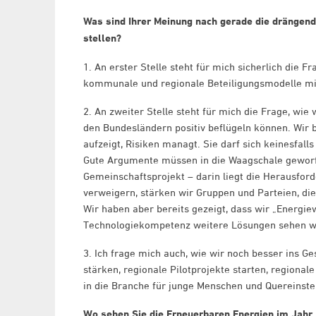
Was sind Ihrer Meinung nach gerade die drängends
stellen?
1. An erster Stelle steht für mich sicherlich die 
kommunale und regionale Beteiligungsmodelle mit
2. An zweiter Stelle steht für mich die Frage, wi
den Bundesländern positiv beflügeln können. Wir 
aufzeigt, Risiken managt. Sie darf sich keinesfal
Gute Argumente müssen in die Waagschale geworf
Gemeinschaftsprojekt – darin liegt die Herausfor
verweigern, stärken wir Gruppen und Parteien, d
Wir haben aber bereits gezeigt, dass wir „Energie
Technologiekompetenz weitere Lösungen sehen w
3. Ich frage mich auch, wie wir noch besser ins 
stärken, regionale Pilotprojekte starten, regional
in die Branche für junge Menschen und Quereinstei
Wo sehen Sie die Erneuerbaren Energien im Jahr