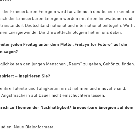
r der Erneuerbaren Energien wird für alle noch deutlicher erkennbar
ich der Erneuerbaren Energien werden mit ihren Innovationen und
riestandort Deutschland national und international beflügeln. Wir h
önnen Energiewende. Die Umwelttechnologien helfen uns dabei.
üler jeden Freitag unter dem Motto „Fridays for Future“ auf die
rn sagen?
glichkeiten den jungen Menschen „Raum“ zu geben, Gehör zu finden.
iriert – inspirieren Sie?
e ihre Talente und Fähigkeiten ernst nehmen und innovativ sind.
 Angstmachern auf Dauer nicht einschüchtern lassen.
sich zu Themen der Nachhaltigkeit/ Erneuerbare Energien auf dem
Studien. Neue Dialogformate.