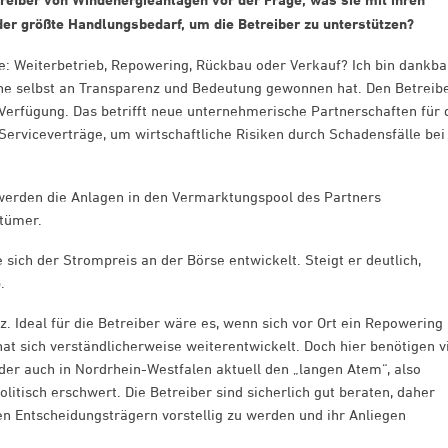
reiber von Windenergieanlagen vor der Frage, was sie mit ihren
der größte Handlungsbedarf, um die Betreiber zu unterstützen?
ge: Weiterbetrieb, Repowering, Rückbau oder Verkauf? Ich bin dankba
he selbst an Transparenz und Bedeutung gewonnen hat. Den Betreib
Verfügung. Das betrifft neue unternehmerische Partnerschaften für 
Serviceverträge, um wirtschaftliche Risiken durch Schadensfälle bei
 werden die Anlagen in den Vermarktungspool des Partners
ntümer.
e sich der Strompreis an der Börse entwickelt. Steigt er deutlich,
.
z. Ideal für die Betreiber wäre es, wenn sich vor Ort ein Repowering
t sich verständlicherweise weiterentwickelt. Doch hier benötigen v
der auch in Nordrhein-Westfalen aktuell den „langen Atem“, also
tisch erschwert. Die Betreiber sind sicherlich gut beraten, daher
n Entscheidungsträgern vorstellig zu werden und ihr Anliegen