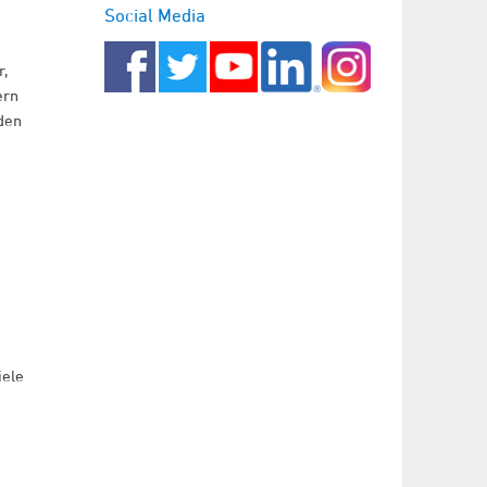
Social Media
r,
ern
den
iele