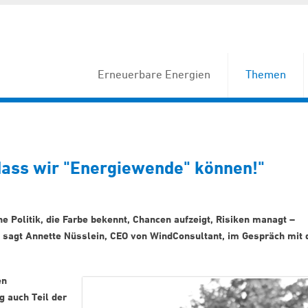
Erneuerbare Energien
Themen
 dass wir "Energiewende" können!"
e Politik, die Farbe bekennt, Chancen aufzeigt, Risiken managt –
 sagt Annette Nüsslein, CEO von WindConsultant, im Gespräch mit 
en
g auch Teil der