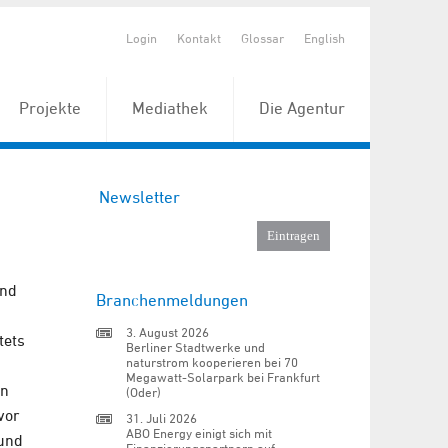
Login
Kontakt
Glossar
English
Projekte
Mediathek
Die Agentur
Newsletter
und
Branchenmeldungen
3. August 2026
tets
Berliner Stadtwerke und
naturstrom kooperieren bei 70
Megawatt-Solarpark bei Frankfurt
in
(Oder)
vor
31. Juli 2026
ABO Energy einigt sich mit
 und