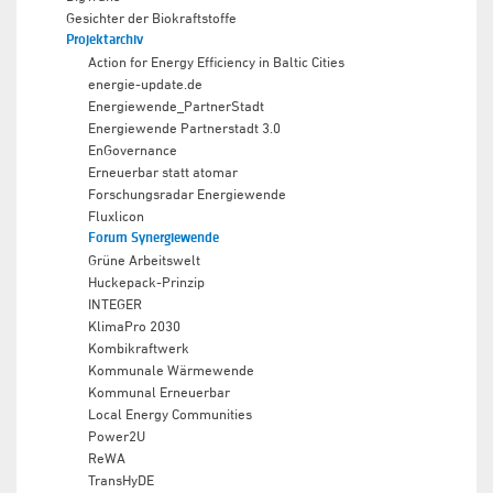
Gesichter der Biokraftstoffe
Projektarchiv
Action for Energy Efficiency in Baltic Cities
energie-update.de
Energiewende_PartnerStadt
Energiewende Partnerstadt 3.0
EnGovernance
Erneuerbar statt atomar
Forschungsradar Energiewende
Fluxlicon
Forum Synergiewende
Grüne Arbeitswelt
Huckepack-Prinzip
INTEGER
KlimaPro 2030
Kombikraftwerk
Kommunale Wärmewende
Kommunal Erneuerbar
Local Energy Communities
Power2U
ReWA
TransHyDE