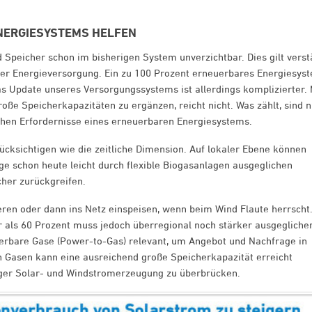
ENERGIESYSTEMS HELFEN
 Speicher schon im bisherigen System unverzichtbar. Dies gilt verst
er Energieversorgung. Ein zu 100 Prozent erneuerbares Energiesys
as Update unseres Versorgungssystems ist allerdings komplizierter. 
e Speicherkapazitäten zu ergänzen, reicht nicht. Was zählt, sind n
ischen Erfordernisse eines erneuerbaren Energiesystems.
ücksichtigen wie die zeitliche Dimension. Auf lokaler Ebene können
schon heute leicht durch flexible Biogasanlagen ausgeglichen
her zurückgreifen.
eren oder dann ins Netz einspeisen, wenn beim Wind Flaute herrscht
als 60 Prozent muss jedoch überregional noch stärker ausgegliche
rbare Gase (Power-to-Gas) relevant, um Angebot und Nachfrage in
n Gasen kann eine ausreichend große Speicherkapazität erreicht
ger Solar- und Windstromerzeugung zu überbrücken.