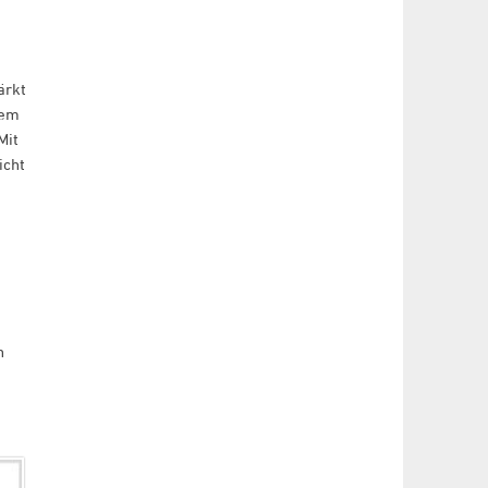
ärkt
tem
Mit
icht
.
n