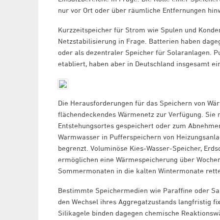
nur vor Ort oder über räumliche Entfernungen hi
Kurzzeitspeicher für Strom wie Spulen und Konden
Netzstabilisierung in Frage. Batterien haben dageg
oder als dezentraler Speicher für Solaranlagen. 
etabliert, haben aber in Deutschland insgesamt e
Die Herausforderungen für das Speichern von Wär
flächendeckendes Wärmenetz zur Verfügung. Sie mu
Entstehungsortes gespeichert oder zum Abnehmer 
Warmwasser in Pufferspeichern von Heizungsanlagen
begrenzt. Voluminöse Kies-Wasser-Speicher, Erd
ermöglichen eine Wärmespeicherung über Wochen
Sommermonaten in die kalten Wintermonate rett
Bestimmte Speichermedien wie Paraffine oder Sa
den Wechsel ihres Aggregatzustands langfristig fixi
Silikagele binden dagegen chemische Reaktionswä