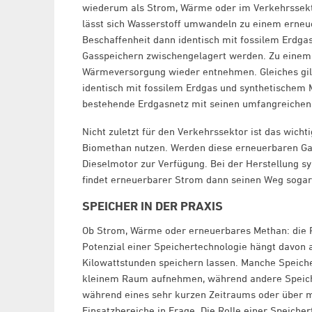
wiederum als Strom, Wärme oder im Verkehrssekto
lässt sich Wasserstoff umwandeln zu einem erneue
Beschaffenheit dann identisch mit fossilem Erdga
Gasspeichern zwischengelagert werden. Zu einem s
Wärmeversorgung wieder entnehmen. Gleiches gilt 
identisch mit fossilem Erdgas und synthetischem 
bestehende Erdgasnetz mit seinen umfangreichen 
Nicht zuletzt für den Verkehrssektor ist das wic
Biomethan nutzen. Werden diese erneuerbaren Gase
Dieselmotor zur Verfügung. Bei der Herstellung sy
findet erneuerbarer Strom dann seinen Weg sogar
SPEICHER IN DER PRAXIS
Ob Strom, Wärme oder erneuerbares Methan: die R
Potenzial einer Speichertechnologie hängt davon a
Kilowattstunden speichern lassen. Manche Speicher
kleinem Raum aufnehmen, während andere Speiche
während eines sehr kurzen Zeitraums oder über
Einsatzbereiche in Frage. Die Rolle einer Speicher