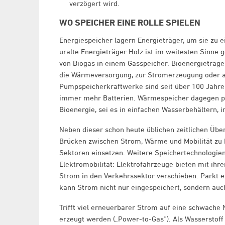
verzögert wird.
WO SPEICHER EINE ROLLE SPIELEN
Energiespeicher lagern Energieträger, um sie zu e
uralte Energieträger Holz ist im weitesten Sinne 
von Biogas in einem Gasspeicher. Bioenergieträge
die Wärmeversorgung, zur Stromerzeugung oder al
Pumpspeicherkraftwerke sind seit über 100 Jahr
immer mehr Batterien. Wärmespeicher dagegen p
Bioenergie, sei es in einfachen Wasserbehältern, i
Neben dieser schon heute üblichen zeitlichen Übe
Brücken zwischen Strom, Wärme und Mobilität zu ba
Sektoren einsetzen. Weitere Speichertechnologien 
Elektromobilität: Elektrofahrzeuge bieten mit ihr
Strom in den Verkehrssektor verschieben. Parkt e
kann Strom nicht nur eingespeichert, sondern auc
Trifft viel erneuerbarer Strom auf eine schwache
erzeugt werden („Power-to-Gas“). Als Wasserstoff