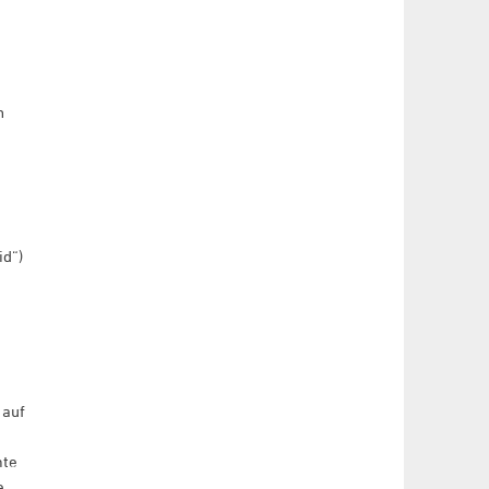
n
id“)
 auf
mte
e