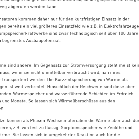
nweg abgerufen werden kann.
satoren kommen daher nur für den kurzfristigen Einsatz in der
en bereits ein viel größeres Einsatzfeld wie z.B. in Elektrofahrzeug
Pumpspeicherkraftwerke sind zwar technologisch seit über 100 Jahre
in begrenztes Ausbaupotenzial.
me sind andere: Im Gegensatz zur Stromversorgung steht meist kei
ss, wenn sie nicht unmittelbar verbraucht wird, nah ihres
transportiert werden. Die Kurzzeitspeicherung von Wärme als
 ist weit verbreitet. Hinsichtlich der Reichweite sind diese aber
sonden-Wärmespeicher und wasserführende Schichten im Erdreich
 und Monate. So lassen sich Wärmeüberschüsse aus den
en.
lze können als Phasen-Wechselmaterialien die Wärme aber auch du
eren, z.B. von fest zu flüssig. Sorptionsspeicher wie Zeolithe und
rme. Sie lassen sich in umgekehrter Reaktion auch für die