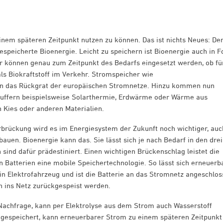
inem späteren Zeitpunkt nutzen zu können. Das ist nichts Neues: De
gespeicherte Bioenergie. Leicht zu speichern ist Bioenergie auch in 
r können genau zum Zeitpunkt des Bedarfs eingesetzt werden, ob fü
s Biokraftstoff im Verkehr. Stromspeicher wie
en das Rückgrat der europäischen Stromnetze. Hinzu kommen nun
uffern beispielsweise Solarthermie, Erdwärme oder Wärme aus
n Kies oder anderen Materialien.
rbrückung wird es im Energiesystem der Zukunft noch wichtiger, auc
uen. Bioenergie kann das. Sie lässt sich je nach Bedarf in den drei
sind dafür prädestiniert. Einen wichtigen Brückenschlag leistet die
en Batterien eine mobile Speichertechnologie. So lässt sich erneuerb
in Elektrofahrzeug und ist die Batterie an das Stromnetz angeschlos
h ins Netz zurückgespeist werden.
 Nachfrage, kann per Elektrolyse aus dem Strom auch Wasserstoff
 gespeichert, kann erneuerbarer Strom zu einem späteren Zeitpunkt