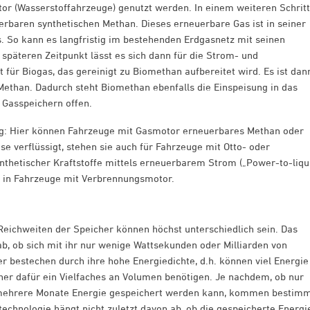
r (Wasserstoffahrzeuge) genutzt werden. In einem weiteren Schritt
rbaren synthetischen Methan. Dieses erneuerbare Gas ist in seiner
s. So kann es langfristig im bestehenden Erdgasnetz mit seinen
päteren Zeitpunkt lässt es sich dann für die Strom- und
für Biogas, das gereinigt zu Biomethan aufbereitet wird. Es ist dan
Methan. Dadurch steht Biomethan ebenfalls die Einspeisung in das
Gasspeichern offen.
htig: Hier können Fahrzeuge mit Gasmotor erneuerbares Methan oder
 verflüssigt, stehen sie auch für Fahrzeuge mit Otto- oder
nthetischer Kraftstoffe mittels erneuerbarem Strom („Power-to-liqu
 in Fahrzeuge mit Verbrennungsmotor.
eichweiten der Speicher können höchst unterschiedlich sein. Das
b, ob sich mit ihr nur wenige Wattsekunden oder Milliarden von
 bestechen durch ihre hohe Energiedichte, d.h. können viel Energie
r dafür ein Vielfaches an Volumen benötigen. Je nachdem, ob nur
 mehrere Monate Energie gespeichert werden kann, kommen bestim
technologie hängt nicht zuletzt davon ab, ob die gespeicherte Energi