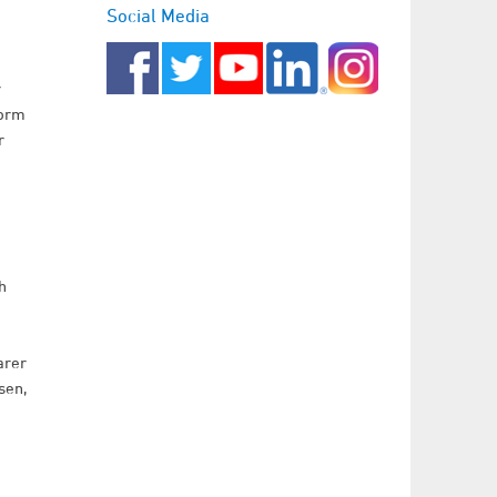
Social Media
r
Form
r
h
arer
sen,