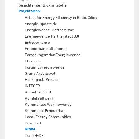
Gesichter der Biokraftstoffe
Projektarchiv
Action for Energy Efficiency in Baltic Cities
energie-update.de
Energiewende_PartnerStadt
Energiewende Partnerstadt 3.0
EnGovernance
Erneuerbar statt atomar
Forschungsradar Energiewende
Fluxlicon
Forum Synergiewende
Grüne Arbeitswelt
Huckepack-Prinzip
INTEGER
KlimaPro 2030
Kombikraftwerk
Kommunale Wärmewende
Kommunal Erneuerbar
Local Energy Communities
Power2U
ReWA
TransHyDE