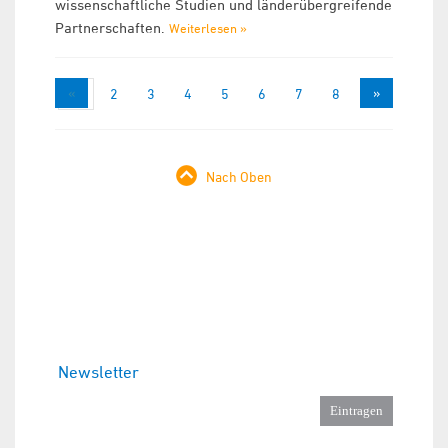
wissenschaftliche Studien und länderübergreifende
Partnerschaften.
Weiterlesen »
«
»
1
2
3
4
5
6
7
8
9
Nach Oben
Newsletter