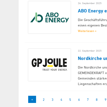
26. September 2025
ABO Energy e
Die Geschäftsführ
einen eigenen Bes
Weiterlesen »
22. September 2025
Nordkirche 
Die Nordkirche un
GEMEINDEKRAFT vor
Gemeinden stärken
Liegenschaften e
«
1
2
3
4
5
6
7
8
9