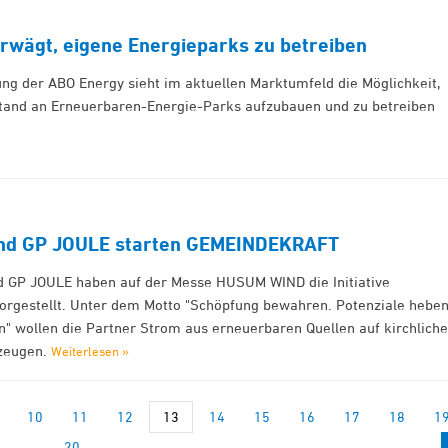
rwägt, eigene Energieparks zu betreiben
ung der ABO Energy sieht im aktuellen Marktumfeld die Möglichkeit,
tand an Erneuerbaren-Energie-Parks aufzubauen und zu betreiben
und GP JOULE starten GEMEINDEKRAFT
d GP JOULE haben auf der Messe HUSUM WIND die Initiative
gestellt. Unter dem Motto "Schöpfung bewahren. Potenziale heben
" wollen die Partner Strom aus erneuerbaren Quellen auf kirchlich
rzeugen.
Weiterlesen »
10
11
12
13
14
15
16
17
18
1
20