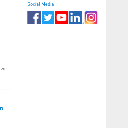
Social Media
 zur
om