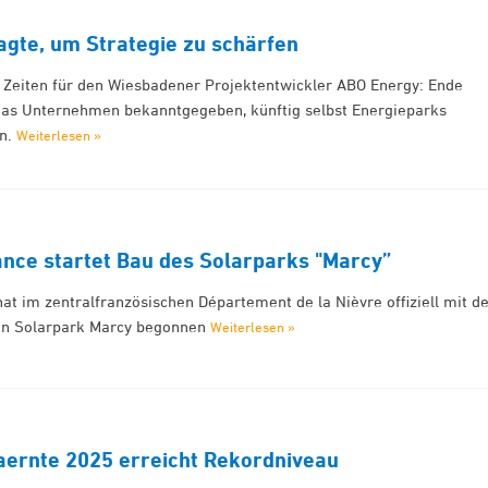
agte, um Strategie zu schärfen
 Zeiten für den Wiesbadener Projektentwickler ABO Energy: Ende
as Unternehmen bekanntgegeben, künftig selbst Energieparks
en.
Weiterlesen »
ance startet Bau des Solarparks "Marcy”
at im zentralfranzösischen Département de la Nièvre offiziell mit d
den Solarpark Marcy begonnen
Weiterlesen »
aernte 2025 erreicht Rekordniveau