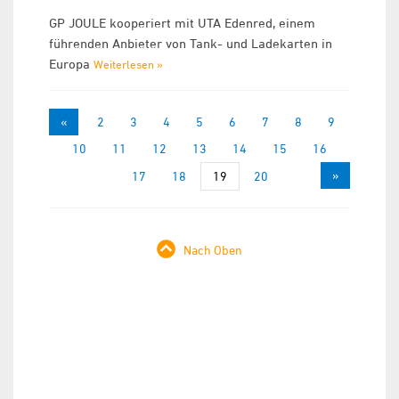
GP JOULE kooperiert mit UTA Edenred, einem
führenden Anbieter von Tank- und Ladekarten in
Europa
Weiterlesen »
«
1
2
3
4
5
6
7
8
9
10
11
12
13
14
15
16
»
17
18
19
20
Nach Oben