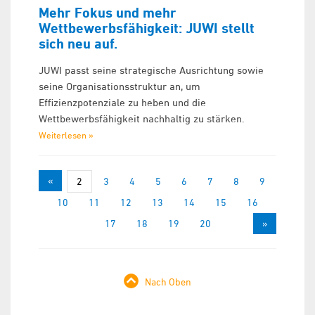
Mehr Fokus und mehr
Wettbewerbsfähigkeit: JUWI stellt
sich neu auf.
JUWI passt seine strategische Ausrichtung sowie
seine Organisationsstruktur an, um
Effizienzpotenziale zu heben und die
Wettbewerbsfähigkeit nachhaltig zu stärken.
Weiterlesen »
«
1
2
3
4
5
6
7
8
9
10
11
12
13
14
15
16
17
18
19
20
»
Nach Oben