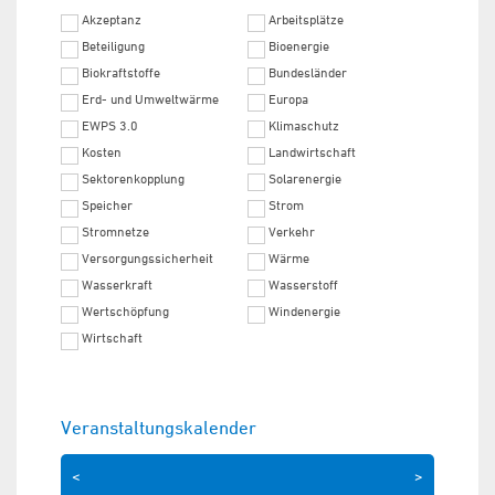
Akzeptanz
Arbeitsplätze
Beteiligung
Bioenergie
Biokraftstoffe
Bundesländer
Erd- und Umweltwärme
Europa
EWPS 3.0
Klimaschutz
Kosten
Landwirtschaft
Sektorenkopplung
Solarenergie
Speicher
Strom
Stromnetze
Verkehr
Versorgungssicherheit
Wärme
Wasserkraft
Wasserstoff
Wertschöpfung
Windenergie
Wirtschaft
Veranstaltungskalender
<
>