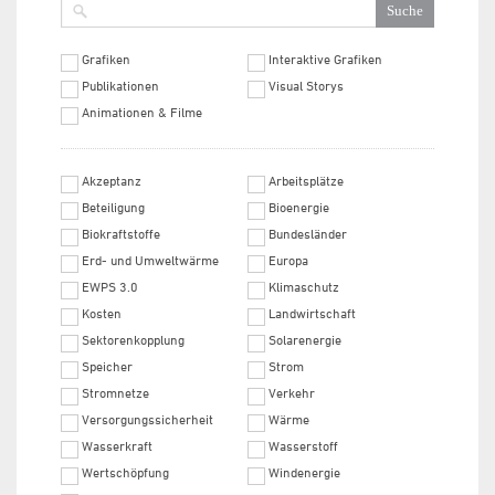
Grafiken
Interaktive Grafiken
Publikationen
Visual Storys
Animationen & Filme
Akzeptanz
Arbeitsplätze
Beteiligung
Bioenergie
Biokraftstoffe
Bundesländer
Erd- und Umweltwärme
Europa
EWPS 3.0
Klimaschutz
Kosten
Landwirtschaft
Sektorenkopplung
Solarenergie
Speicher
Strom
Stromnetze
Verkehr
Versorgungssicherheit
Wärme
Wasserkraft
Wasserstoff
Wertschöpfung
Windenergie