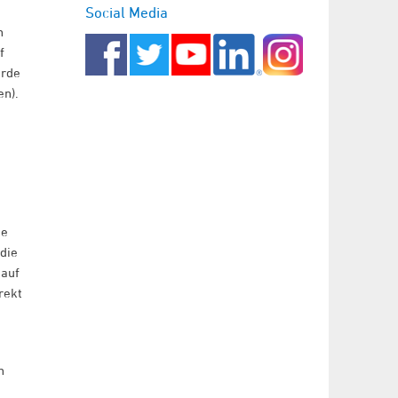
Social Media
n
f
urde
en).
de
die
 auf
rekt
n