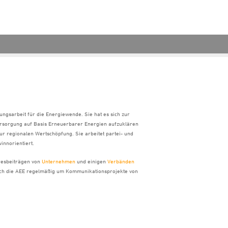
ungsarbeit für die Energiewende. Sie hat es sich zur
ersorgung auf Basis Erneuerbarer Energien aufzuklären
ur regionalen Wertschöpfung. Sie arbeitet partei- und
innorientiert.
hresbeiträgen von
Unternehmen
und einigen
Verbänden
sich die AEE regelmäßig um Kommunikationsprojekte von