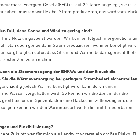
Erneuerbare-Energien-Gesetz (EEG) ist auf 20 Jahre angelegt, sie ist a
zu haben, müssen wir flexibel Strom produzieren, das wird vom Mark
den Fall, dass Sonne und Wind zu gering sind?
f ins Netz eingespeist werden. Wir können folglich morgendliche u
Fahrplan eben genau dann Strom produzieren, wenn er benötigt wird
an sorgt folglich dafür, dass Strom und Wärme bedarfsgerecht fließ
kürzester Zeit zu erreichen.
, wenn die Stromerzeugung der BHKWs und damit auch die
 Sie die Wärmeversorgung bei geringem Strombedarf sicherstelle
 gleichzeitig jedoch Wärme benötigt wird, kann durch einen
e Wasser vorgehalten wird. So können wir die Zeit, in der die
greift bei uns in Spitzenlasten eine Hackschnitzelheizung ein, die
Lösungen können wir den Wärmebedarf weiterhin mit Erneuerbaren
agen und Flexibilisierung?
chere Zukunft war für mich als Landwirt vorerst ein großes Risiko. Ei