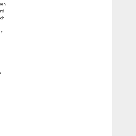
sen
ird
ich
ür
u