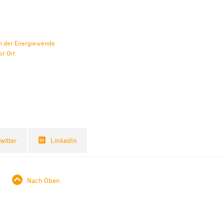
ein der Energiewende
r Ort
witter
LinkedIn
Nach Oben