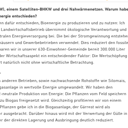
KW), einem Satelliten-BHKW und drei Nahwärmenetzen. Warum hab
nergie entschieden?
n dafür entschieden, Bioenergie zu produzieren und zu nutzen: Ich
er Landwirtschaftsbetrieb übernimmt ökologische Verantwortung und
ntralen Energieversorgung bei. Die bei der Stromgewinnung entsteh
sern und Gewerbebetrieben verwendet. Dies reduziert den fossil
sparen wir in unserer 630-Einwohner-Gemeinde bereit 300.000 Liter
 der Wirtschaftsaspekt ein entscheidender Faktor: Die Wertschöpfung
t natürlich nicht ohne wirtschaftliche Betrachtung.
?
n anderen Betrieben, sowie nachwachsende Rohstoffe wie Silomais,
gasanlage in wertvolle Energie umgewandelt. Wir haben den
2-neutrale Produktion von Energie: Die Pflanzen vom Feld speichern
 Biogas freigesetzt wird. Gleichzeitig profitieren wir von einem
Pflanzen gebe ich in die Biogasanlage, der Gärrest wird als
 ausgebracht. Darüber hinaus wird mit der Verwertung der Gülle in
r der direkten Lagerung und Ausbringung deutlich reduziert.