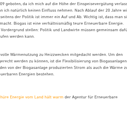
009 geboten, da ich mich auf die Höhe der Einspeisevergütung verlas
nn ich natürlich keinen Einfluss nehmen. Nach Ablauf der 20 Jahre w
seitens der Politik ist immer ein Auf und Ab. Wichtig ist, dass man s
macht. Biogas ist eine verhältnismäßig teure Erneuerbare Energie.
n Vordergrund stellen: Politik und Landwirte müssen gemeinsam daf
erufen werden kann.
nnvolle Wärmenutzung zu Heizzwecken mitgedacht werden. Um den
erecht werden zu können, ist die Flexibilisierung von Biogasanlagen
den von der Biogasanlage produzierten Strom als auch die Wärme z
euerbaren Energien bestehen.
chüre Energie vom Land hält warm
der Agentur für Erneuerbare