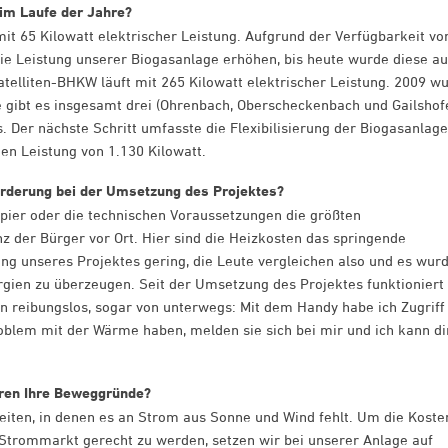
 im Laufe der Jahre?
it 65 Kilowatt elektrischer Leistung. Aufgrund der Verfügbarkeit vo
die Leistung unserer Biogasanlage erhöhen, bis heute wurde diese au
telliten-BHKW läuft mit 265 Kilowatt elektrischer Leistung. 2009 w
 gibt es insgesamt drei (Ohrenbach, Oberscheckenbach und Gailshof
. Der nächste Schritt umfasste die Flexibilisierung der Biogasanlage
en Leistung von 1.130 Kilowatt.
orderung bei der Umsetzung des Projektes?
apier oder die technischen Voraussetzungen die größten
z der Bürger vor Ort. Hier sind die Heizkosten das springende
g unseres Projektes gering, die Leute vergleichen also und es wur
gien zu überzeugen. Seit der Umsetzung des Projektes funktioniert 
reibungslos, sogar von unterwegs: Mit dem Handy habe ich Zugriff
blem mit der Wärme haben, melden sie sich bei mir und ich kann di
aren Ihre Beweggründe?
eiten, in denen es an Strom aus Sonne und Wind fehlt. Um die Koste
trommarkt gerecht zu werden, setzen wir bei unserer Anlage auf