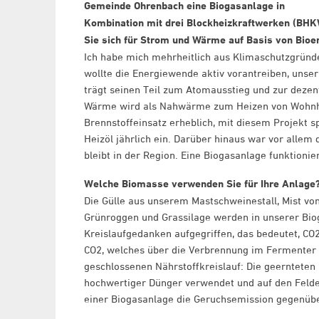
Gemeinde Ohrenbach eine Biogasanlage in
Kombination mit drei Blockheizkraftwerken (BH
Sie sich für Strom und Wärme auf Basis von Bioe
Ich habe mich mehrheitlich aus Klimaschutzgründe
wollte die Energiewende aktiv vorantreiben, uns
trägt seinen Teil zum Atomausstieg und zur deze
Wärme wird als Nahwärme zum Heizen von Wohnhäu
Brennstoffeinsatz erheblich, mit diesem Projekt 
Heizöl jährlich ein. Darüber hinaus war vor allem
bleibt in der Region. Eine Biogasanlage funktionier
Welche Biomasse verwenden Sie für Ihre Anlage
Die Gülle aus unserem Mastschweinestall, Mist vo
Grünroggen und Grassilage werden in unserer Bio
Kreislaufgedanken aufgegriffen, das bedeutet, CO
CO2, welches über die Verbrennung im Fermenter zu
geschlossenen Nährstoffkreislauf: Die geernteten 
hochwertiger Dünger verwendet und auf den Felder
einer Biogasanlage die Geruchsemission gegenübe