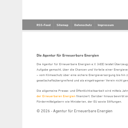
RSS-Feed
Sitemap
Datenschutz
Impressum
Die Agentur für Erneuerbare Energien
Die Agentur für Erneuerbare Energien e.V. (AEE) leistet Überzeug
Aufgabe gemacht, über die Chancen und Vorteile einer Energiev
– vom Klimaschutz über eine sichere Energieversorgung bis hin z
gesellschaftsübergreifend und als eingetragener Verein nicht gew
Die allgemeine Presse- und Öffentlichkeitsarbeit wird mittels Ja
der Erneuerbaren Energien
finanziert. Darüber hinaus bewirbt 
Fördermittelgebern wie Ministerien, der EU sowie Stiftungen.
© 2026 - Agentur für Erneuerbare Energien