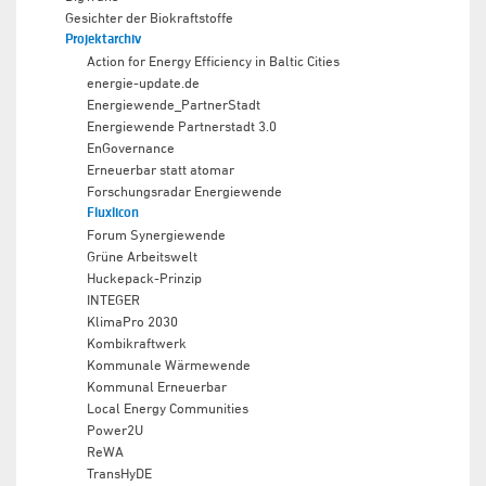
Gesichter der Biokraftstoffe
Projektarchiv
Action for Energy Efficiency in Baltic Cities
energie-update.de
Energiewende_PartnerStadt
Energiewende Partnerstadt 3.0
EnGovernance
Erneuerbar statt atomar
Forschungsradar Energiewende
Fluxlicon
Forum Synergiewende
Grüne Arbeitswelt
Huckepack-Prinzip
INTEGER
KlimaPro 2030
Kombikraftwerk
Kommunale Wärmewende
Kommunal Erneuerbar
Local Energy Communities
Power2U
ReWA
TransHyDE