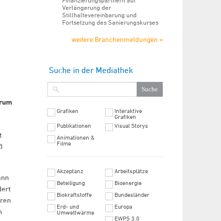
Finanzierungspartnern auf
Verlängerung der
Stillhaltevereinbarung und
Fortsetzung des Sanierungskurses
weitere Branchenmeldungen »
Suche in der Mediathek
orum
Grafiken
Interaktive
Grafiken
Publikationen
Visual Storys
t
Animationen &
Filme
ß
Akzeptanz
Arbeitsplätze
ann
Beteiligung
Bioenergie
dert
Biokraftstoffe
Bundesländer
aren
Erd- und
Europa
n
Umweltwärme
EWPS 3.0