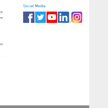
Social Media
ch
en
ir