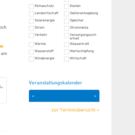
Klimaschutz
Kosten
Landwirtschaft
Sektorenkopplung
Solarenergie
Speicher
lich
Strom
Stromnetze
Verkehr
Versorgungssich
erheit
Wärme
Wasserkraft
um
Wasserstoff
Wertschöpfung
n am
Windenergie
Wirtschaft
Veranstaltungskalender
<
>
zur Terminübersicht »