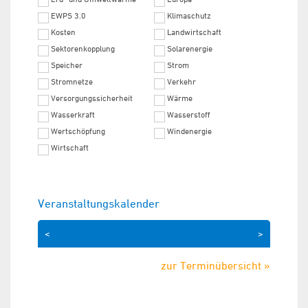
EWPS 3.0
Klimaschutz
Kosten
Landwirtschaft
Sektorenkopplung
Solarenergie
Speicher
Strom
Stromnetze
Verkehr
Versorgungssicherheit
Wärme
Wasserkraft
Wasserstoff
Wertschöpfung
Windenergie
Wirtschaft
Veranstaltungskalender
<
>
zur Terminübersicht »