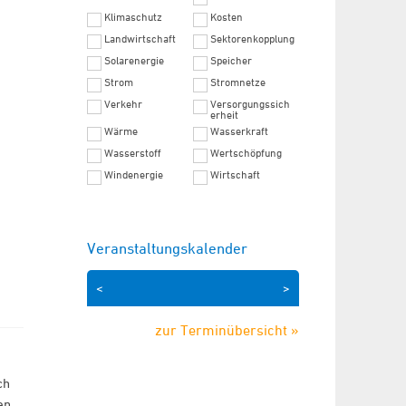
Klimaschutz
Kosten
Landwirtschaft
Sektorenkopplung
Solarenergie
Speicher
Strom
Stromnetze
Verkehr
Versorgungssich
erheit
Wärme
Wasserkraft
Wasserstoff
Wertschöpfung
Windenergie
Wirtschaft
Veranstaltungskalender
<
>
zur Terminübersicht »
ch
en