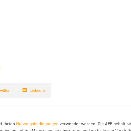
)
witter
LinkedIn
eführten
Nutzungsbedingungen
verwendet werden. Die AEE behält si
gung gestellten Materialien zu überprüfen und im Falle von Verstöß