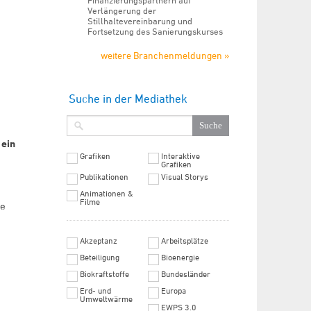
Finanzierungspartnern auf
Verlängerung der
Stillhaltevereinbarung und
Fortsetzung des Sanierungskurses
weitere Branchenmeldungen »
Suche in der Mediathek
 ein
Grafiken
Interaktive
Grafiken
Publikationen
Visual Storys
Animationen &
Filme
re
Akzeptanz
Arbeitsplätze
Beteiligung
Bioenergie
Biokraftstoffe
Bundesländer
Erd- und
Europa
Umweltwärme
EWPS 3.0