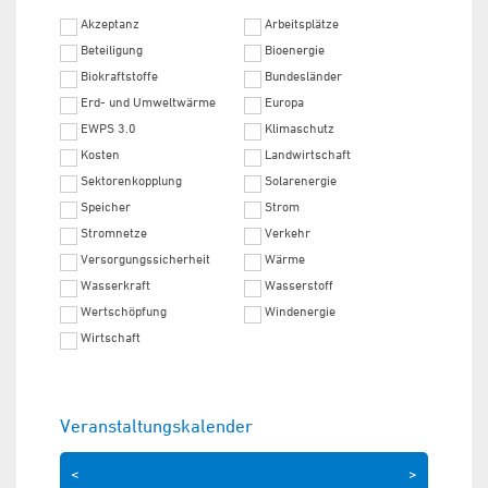
Akzeptanz
Arbeitsplätze
Beteiligung
Bioenergie
Biokraftstoffe
Bundesländer
Erd- und Umweltwärme
Europa
EWPS 3.0
Klimaschutz
Kosten
Landwirtschaft
Sektorenkopplung
Solarenergie
Speicher
Strom
Stromnetze
Verkehr
Versorgungssicherheit
Wärme
Wasserkraft
Wasserstoff
Wertschöpfung
Windenergie
Wirtschaft
Veranstaltungskalender
<
>