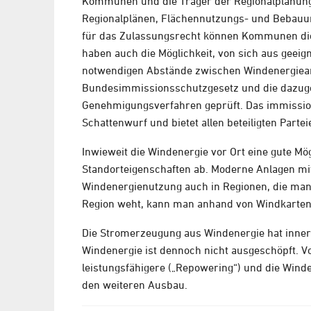
Kommunen und die Träger der Regionalplanung 
Regionalplänen, Flächennutzungs- und Bebauu
für das Zulassungsrecht können Kommunen die 
haben auch die Möglichkeit, von sich aus geeig
notwendigen Abstände zwischen Windenergiea
Bundesimmissionsschutzgesetz und die dazuge
Genehmigungsverfahren geprüft. Das immission
Schattenwurf und bietet allen beteiligten Parte
Inwieweit die Windenergie vor Ort eine gute Mö
Standorteigenschaften ab. Moderne Anlagen mi
Windenergienutzung auch in Regionen, die man 
Region weht, kann man anhand von Windkarten a
Die Stromerzeugung aus Windenergie hat inner
Windenergie ist dennoch nicht ausgeschöpft. V
leistungsfähigere („Repowering“) und die Wind
den weiteren Ausbau.