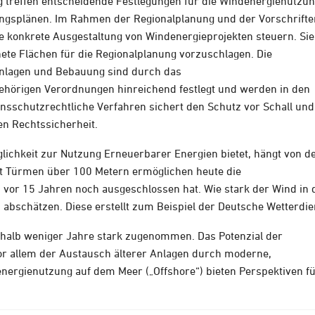
treffen entscheidende Festlegungen für die Windenergienutzun
ngsplänen. Im Rahmen der Regionalplanung und der Vorschrifte
konkrete Ausgestaltung von Windenergieprojekten steuern. Sie
nete Flächen für die Regionalplanung vorzuschlagen. Die
nlagen und Bebauung sind durch das
hörigen Verordnungen hinreichend festlegt und werden in den
sschutzrechtliche Verfahren sichert den Schutz vor Schall und
ien Rechtssicherheit.
glichkeit zur Nutzung Erneuerbarer Energien bietet, hängt von d
t Türmen über 100 Metern ermöglichen heute die
vor 15 Jahren noch ausgeschlossen hat. Wie stark der Wind in 
bschätzen. Diese erstellt zum Beispiel der Deutsche Wetterdie
halb weniger Jahre stark zugenommen. Das Potenzial der
or allem der Austausch älterer Anlagen durch moderne,
energienutzung auf dem Meer („Offshore“) bieten Perspektiven f