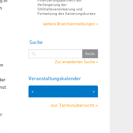
g in
Finanzierungspartnern auf
Verlängerung der
n
Stillhaltevereinbarung und
Fortsetzung des Sanierungskurses
weitere Branchenmeldungen »
Suche
Zur erweiterten Suche »
en
Veranstaltungskalender
der
nst.
<
>
zur Terminübersicht »
ür