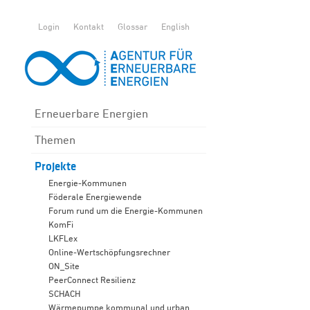
Login
Kontakt
Glossar
English
Erneuerbare Energien
Themen
Projekte
Energie-Kommunen
Föderale Energiewende
Forum rund um die Energie-Kommunen
KomFi
LKFLex
Online-Wertschöpfungsrechner
ON_Site
PeerConnect Resilienz
SCHACH
Wärmepumpe kommunal und urban