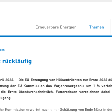
Erneuerbare Energien
Themen
gen
 rückläufig
pril 2026. – Die EU-Erzeugung von Hülsenfrüchten zur Ernte 2026 dü
ätzung der EU-Kommission das Vorjahresergebnis um 1 % verfeh
 die Ernte überdurchschnittlich. Futtererbsen verzeichnen dabei
ckgang.
che Kommission erwartet nach einer Schätzung von Ende März in de