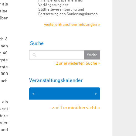
Finanzierungspartnern auf
 als
Verlängerung der
Stillhaltevereinbarung und
eine
Fortsetzung des Sanierungskurses
über
weitere Branchenmeldungen »
ch 6
Suche
hnen
n 40
gste
Zur erweiterten Suche »
rnte
.000
Veranstaltungskalender
auch
<
>
 als
zur Terminübersicht »
 sei
dere
nder
 und