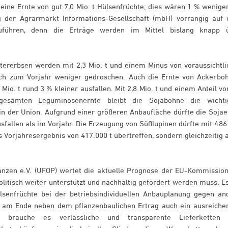
eine Ernte von gut 7,0 Mio. t Hülsenfrüchte; dies wären 1 % weniger
g der Agrarmarkt Informations-Gesellschaft (mbH) vorrangig auf 
zuführen, denn die Erträge werden im Mittel bislang knapp 
tererbsen werden mit 2,3 Mio. t und einem Minus von voraussichtli
ch zum Vorjahr weniger gedroschen. Auch die Ernte von Ackerbo
 Mio. t rund 3 % kleiner ausfallen. Mit 2,8 Mio. t und einem Anteil vo
samten Leguminosenernte bleibt die Sojabohne die wichti
in der Union. Aufgrund einer größeren Anbaufläche dürfte die Sojae
sfallen als im Vorjahr. Die Erzeugung von Süßlupinen dürfte mit 486
as Vorjahresergebnis von 417.000 t übertreffen, sondern gleichzeitig 
anzen e.V. (UFOP) wertet die aktuelle Prognose der EU-Kommission
litisch weiter unterstützt und nachhaltig gefördert werden muss. Es
ülsenfrüchte bei der betriebsindividuellen Anbauplanung gegen an
 am Ende neben dem pflanzenbaulichen Ertrag auch ein ausreiche
r brauche es verlässliche und transparente Lieferketten