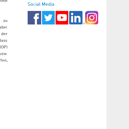
omme
Social Media
n zu
abei
 der
dass
(OP)
bzw.
fen,