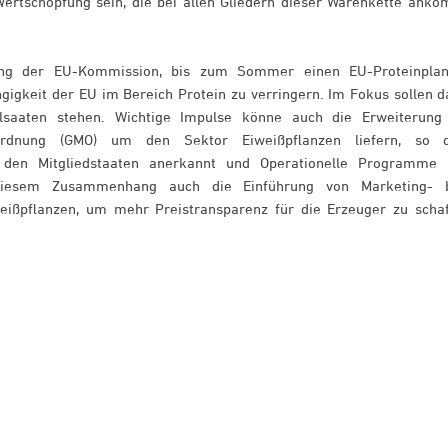
ertschöpfung sein, die bei allen Gliedern dieser Warenkette ank
ung der EU-Kommission, bis zum Sommer einen EU-Proteinpla
ngigkeit der EU im Bereich Protein zu verringern. Im Fokus sollen d
Ölsaaten stehen. Wichtige Impulse könne auch die Erweiterung
rdnung (GMO) um den Sektor Eiweißpflanzen liefern, so 
 den Mitgliedstaaten anerkannt und Operationelle Programme 
diesem Zusammenhang auch die Einführung von Marketing- 
eißpflanzen, um mehr Preistransparenz für die Erzeuger zu schaf