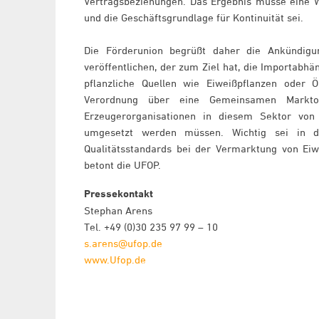
Vertragsbeziehungen. Das Ergebnis müsse eine W
und die Geschäftsgrundlage für Kontinuität sei.
Die Förderunion begrüßt daher die Ankündig
veröffentlichen, der zum Ziel hat, die Importabhä
pflanzliche Quellen wie Eiweißpflanzen oder 
Verordnung über eine Gemeinsamen Markto
Erzeugerorganisationen in diesem Sektor von
umgesetzt werden müssen. Wichtig sei in 
Qualitätsstandards bei der Vermarktung von Eiw
betont die UFOP.
Pressekontakt
Stephan Arens
Tel. +49 (0)30 235 97 99 – 10
s.arens@ufop.de
www.Ufop.de