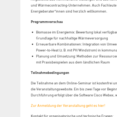
und Wärmecontracting-Unternehmen. Auch Fachleute 
Energieberater
*innen
sind herzlich willkommen.
Programmvorschau
Biomasse im Energiemix: Bewertung lokal verfügbare
Grundlage für nachhaltige Wärmeversorgung
Erneuerbare Kombinationen: Integration von Umwe
Power-to-Heat (z. B. mit PV/Windstrom) in kommu
Planung und Umsetzung: Methoden zur Ressourcena
mit Praxisbeispielen aus dem ländlichen Raum
Teilnahmebedingungen
Die Teilnahme an dem Online-Seminar ist kostenfrei und
die Veranstaltungswebsite. Ein bis zwei Tage vor Begi
Durchführung erfolgt über die Software Cisco Webex,
Zur Anmeldung der Veranstaltung geht es hier!
Kontakt
für organisatorische und technische Fragen: