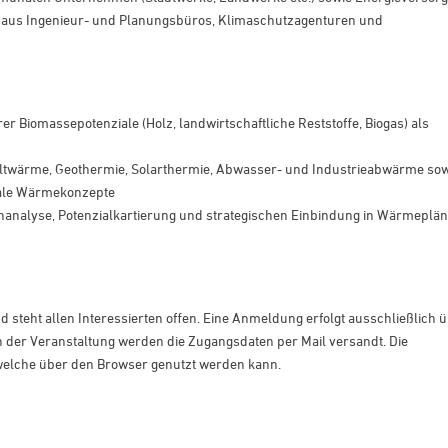
aus Ingenieur- und Planungsbüros, Klimaschutzagenturen und
r Biomassepotenziale (Holz, landwirtschaftliche Reststoffe, Biogas) als
ltwärme, Geothermie, Solarthermie, Abwasser- und Industrieabwärme sow
nale Wärmekonzepte
nalyse, Potenzialkartierung und strategischen Einbindung in Wärmeplän
 steht allen Interessierten offen. Eine Anmeldung erfolgt ausschließlich 
nn der Veranstaltung werden die Zugangsdaten per Mail versandt. Die
 welche über den Browser genutzt werden kann.