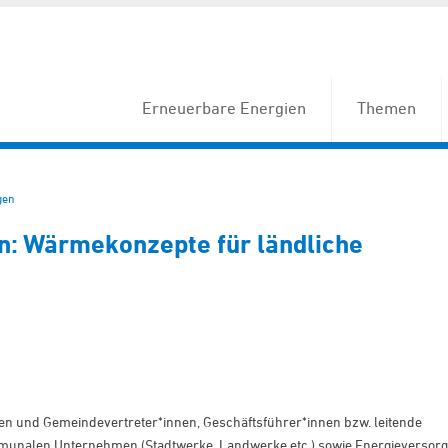
Erneuerbare Energien
Themen
gen
n: Wärmekonzepte für ländliche
nen und Gemeindevertreter
*innen
, Geschäftsführer
*innen
bzw. leitende
unalen Unternehmen (Stadtwerke, Landwerke etc.) sowie Energieversorg