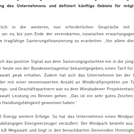
ung des Unternehmens und definiert künftige Gebiete für mögl
lich in die weiteren, nun erforderlichen Gespräche mit
el sei es, bis zum Ende der vereinbarten, inzwischen erwartungsg
ne tragfähige Sanierungsfinanzierung zu erarbeiten. „Vor allem di
ich das positive Signal aus dem Sanierungsgutachten ein in die jüng
e heute von der Bundesnetzagentur bekanntgegeben, einen Tarif für
gawatt peak erhalten. Zudem hat sich das Unternehmen bei der 
eder mit einer nennenswerten Anzahl an Windkraftprojekten um Ta
ungs- und Geschäftspartnern war es dem Wiesbadener Projektentwic
watt Leistung ins Rennen gehen. „Das ist ein sehr gutes Zeichen
an Handlungsfähigkeit gewonnen haben.“
 Energy weitere Erfolge. So hat das Unternehmen einen Windpar
unabhängigen Energieerzeuger veräußert. Der Windpark besteht aus 
 16,8 Megawatt und liegt in den benachbarten Gemeinden Himmigh