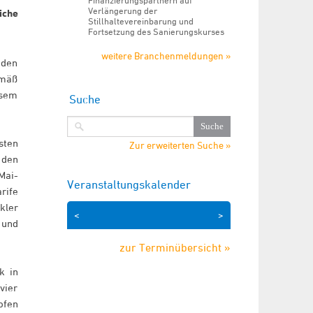
Finanzierungspartnern auf
Verlängerung der
iche
Stillhaltevereinbarung und
Fortsetzung des Sanierungskurses
weitere Branchenmeldungen »
 den
emäß
esem
Suche
sten
Zur erweiterten Suche »
 den
Mai-
Veranstaltungskalender
rife
kler
<
>
 und
zur Terminübersicht »
k in
vier
ofen