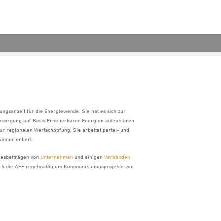
ungsarbeit für die Energiewende. Sie hat es sich zur
ersorgung auf Basis Erneuerbarer Energien aufzuklären
ur regionalen Wertschöpfung. Sie arbeitet partei- und
innorientiert.
hresbeiträgen von
Unternehmen
und einigen
Verbänden
sich die AEE regelmäßig um Kommunikationsprojekte von