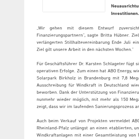
Neuausricht
Investitionen.
„Wir gehen mit diesem Entwurf zuversicht
Finanzierungspartnern“, sagte Britta Hübner. Zi
verlängerten Stillhaltevereinbarung Ende Juli ei
Ziel gilt unsere Arbeit in den nächsten Wochen.“
Für Geschäftsführer Dr. Karsten Schlageter fügt s
operativen Erfolge. Zum einen hat ABO Energy, wi
Solarpark Birkholz in Brandenburg mit 7,8 Me
Ausschreibung für Windkraft in Deutschland wi
beworben. Dank der Unterstützung von Finanzier
nunmehr wieder möglich, mit mehr als 150 Mega
zeigt, dass wir im laufenden Sanierungsprozess 
Auch beim Verkauf von Projekten vermeldet ABO
Rheinland-Pfalz unlängst an einen etablierten, 
Windkraftanlagen mit einer Gesamtleistung von