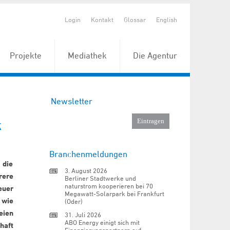
Login
Kontakt
Glossar
English
Projekte
Mediathek
Die Agentur
Newsletter
k
Branchenmeldungen
 die
3. August 2026
rere
Berliner Stadtwerke und
naturstrom kooperieren bei 70
euer
Megawatt-Solarpark bei Frankfurt
 wie
(Oder)
eien
31. Juli 2026
ABO Energy einigt sich mit
haft