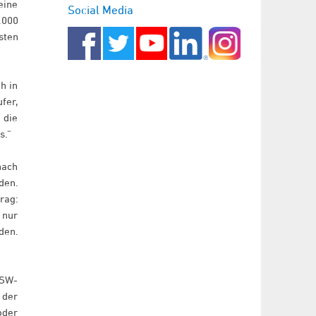
eine
Social Media
.000
sten
h in
fer,
 die
s.“
nach
den.
rag:
 nur
den.
BSW-
 der
oder