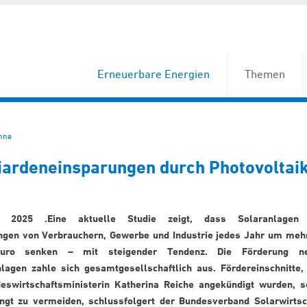
Erneuerbare Energien
Themen
nne
liardeneinsparungen durch Photovoltai
r 2025 .Eine aktuelle Studie zeigt, dass Solaranlagen
gen von Verbrauchern, Gewerbe und Industrie jedes Jahr um meh
 Euro senken – mit steigender Tendenz. Die Förderung n
lagen zahle sich gesamtgesellschaftlich aus. Fördereinschnitte,
eswirtschaftsministerin Katherina Reiche angekündigt wurden, s
ngt zu vermeiden, schlussfolgert der Bundesverband Solarwirtsc