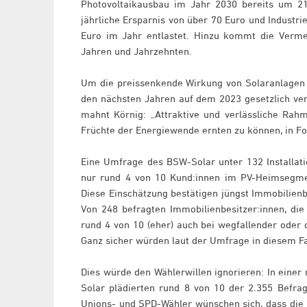
Photovoltaikausbau im Jahr 2030 bereits um 21
jährliche Ersparnis von über 70 Euro und Indust
Euro im Jahr entlastet. Hinzu kommt die Verme
Jahren und Jahrzehnten.
Um die preissenkende Wirkung von Solaranlagen a
den nächsten Jahren auf dem 2023 gesetzlich vera
mahnt Körnig: „Attraktive und verlässliche Ra
Früchte der Energiewende ernten zu können, in F
Eine Umfrage des BSW-Solar unter 132 Installati
nur rund 4 von 10 Kund:innen im PV-Heimsegme
Diese Einschätzung bestätigen jüngst Immobilien
Von 248 befragten Immobilienbesitzer:innen, die
rund 4 von 10 (eher) auch bei wegfallender oder 
Ganz sicher würden laut der Umfrage in diesem Fal
Dies würde den Wählerwillen ignorieren: In eine
Solar plädierten rund 8 von 10 der 2.355 Befra
Unions- und SPD-Wähler wünschen sich, dass die 