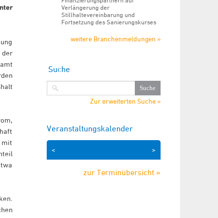
Finanzierungspartnern auf
nter
Verlängerung der
Stillhaltevereinbarung und
Fortsetzung des Sanierungskurses
weitere Branchenmeldungen »
kung
 der
samt
Suche
rden
halt
Zur erweiterten Suche »
rom,
Veranstaltungskalender
haft
 mit
<
>
teil
etwa
zur Terminübersicht »
ken.
chen