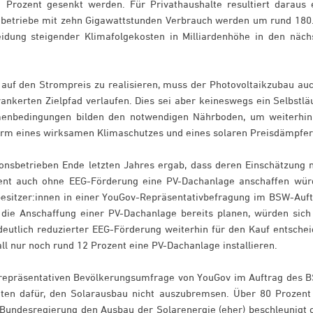
 Prozent gesenkt werden. Für Privathaushalte resultiert daraus 
riebetriebe mit zehn Gigawattstunden Verbrauch werden um rund 180
idung steigender Klimafolgekosten in Milliardenhöhe in den näch
uf den Strompreis zu realisieren, muss der Photovoltaikzubau auc
nkerten Zielpfad verlaufen. Dies sei aber keineswegs ein Selbstläu
hmenbedingungen bilden den notwendigen Nährboden, um weiterhin
orm eines wirksamen Klimaschutzes und eines solaren Preisdämpfer
onsbetrieben Ende letzten Jahres ergab, dass deren Einschätzung 
nt auch ohne EEG-Förderung eine PV-Dachanlage anschaffen wür
besitzer:innen in einer YouGov-Repräsentativbefragung im BSW-Auft
 die Anschaffung einer PV-Dachanlage bereits planen, würden sich
deutlich reduzierter EEG-Förderung weiterhin für den Kauf entschei
l nur noch rund 12 Prozent eine PV-Dachanlage installieren.
r repräsentativen Bevölkerungsumfrage von YouGov im Auftrag des 
gten dafür, den Solarausbau nicht auszubremsen. Über 80 Prozent
Bundesregierung den Ausbau der Solarenergie (eher) beschleunigt 