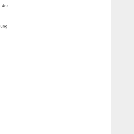
 die
rung