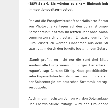
(BSW-Solar). Sie würden zu einem Einbruch bei
Immobilienbesitzern belegt.
Das auf die Energiewirtschaft spezialisierte Ber
von Photovoltaikanlagen auf den Börsenstrompr
Börsenpreis für Strom im letzten Jahr ohne Sola
summierten sich die solaren Einsparungen für Ve
Euro. Zusätzlich werden Einnahmen aus dem Strom
spart allein durch den bereits bestehenden Solara
„Damit profitieren nicht nur die rund drei Mi
sondern alle Bürgerinnen und Bürger. Der solare
zugute“, sagt Carsten Körnig, Hauptgeschäftsführ
zehn Gigawattstunden Stromverbrauch im letzten J
der Solarenergie am deutschen Strommix betrug 2
verdoppeln.
Auch in den nächsten Jahren werden Solaranlagen
Der Enervis-Studie zufolge wird der Großhande