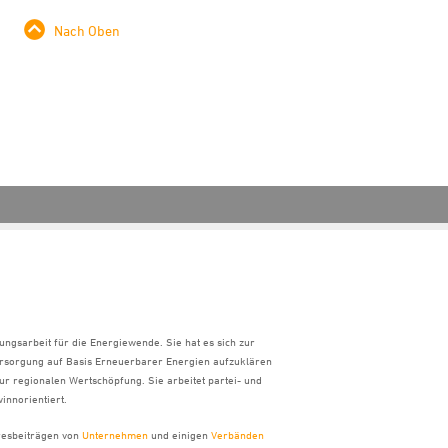
Nach Oben
ungsarbeit für die Energiewende. Sie hat es sich zur
ersorgung auf Basis Erneuerbarer Energien aufzuklären
ur regionalen Wertschöpfung. Sie arbeitet partei- und
innorientiert.
hresbeiträgen von
Unternehmen
und einigen
Verbänden