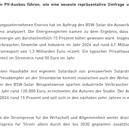
m PV-Ausbau führen, wie eine neueste repräsentative Umfrage u
atungsunternehmen Enervis hat im Auftrag des BSW-Solar die Auswir
eis analysiert. Die Energieexperten kamen zu dem Ergebnis, dass
renergie um durchschnittlich 15 Prozent höher gewesen wäre. Insge
rbraucher, Gewerbe und Industrie im Jahr 2024 auf rund 6,1 Millia
export von 1,3 Milliarden Euro erzielt. Ein typischer Privathaus
nteil im Strommix rund 50 Euro im Jahr.
llionen Haushalte mit eigenem Solardach von preiswertem Solarst
 Preisdämpfer an der Strombörse kommt inzwischen auch der Wirtsc
er des BSW-Solar. Beispielsweise sparten industrielle Verbraucher
ahr rund 120.000 Euro, errechneten die Autoren der Studie. Der An
024 rund 15 Prozent und soll sich in den nächsten zehn Jahren in 
 die Strompreise für die Wirtschaft und Allgemeinheit weiter drüc
lspreis für Strom allein durch den bis 2030 geplanten zusätzli