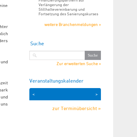
Finanzierungspartnern auf
Verlängerung der
eine
Stillhaltevereinbarung und
Fortsetzung des Sanierungskurses
weitere Branchenmeldungen »
hter
lich
ders
Suche
 und
Zur erweiterten Suche »
Veranstaltungskalender
zeit
park
<
>
 und
 uns
zur Terminübersicht »