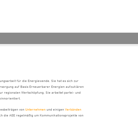
ungsarbeit für die Energiewende. Sie hat es sich zur
ersorgung auf Basis Erneuerbarer Energien aufzuklären
ur regionalen Wertschöpfung. Sie arbeitet partei- und
innorientiert.
hresbeiträgen von
Unternehmen
und einigen
Verbänden
sich die AEE regelmäßig um Kommunikationsprojekte von