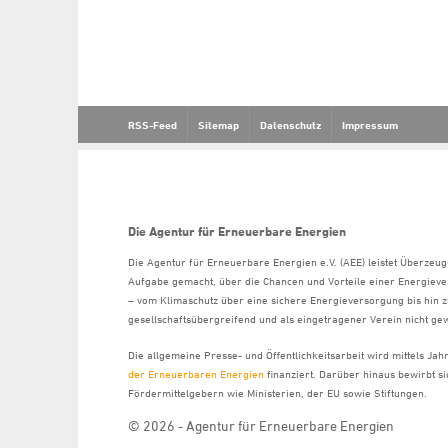
RSS-Feed
Sitemap
Datenschutz
Impressum
Die Agentur für Erneuerbare Energien
Die Agentur für Erneuerbare Energien e.V. (AEE) leistet Überzeug
Aufgabe gemacht, über die Chancen und Vorteile einer Energiev
– vom Klimaschutz über eine sichere Energieversorgung bis hin z
gesellschaftsübergreifend und als eingetragener Verein nicht gew
Die allgemeine Presse- und Öffentlichkeitsarbeit wird mittels Ja
der Erneuerbaren Energien
finanziert. Darüber hinaus bewirbt 
Fördermittelgebern wie Ministerien, der EU sowie Stiftungen.
© 2026 - Agentur für Erneuerbare Energien