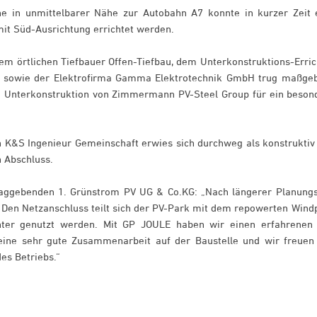
he in unmittelbarer Nähe zur Autobahn A7 konnte in kurzer Zeit 
mit Süd-Ausrichtung errichtet werden.
m örtlichen Tiefbauer Offen-Tiefbau, dem Unterkonstruktions-Erric
 sowie der Elektrofirma Gamma Elektrotechnik GmbH trug maßgeb
die Unterkonstruktion von Zimmermann PV-Steel Group für ein beson
 K&S Ingenieur Gemeinschaft erwies sich durchweg als konstruktiv
n Abschluss.
traggebenden 1. Grünstrom PV UG & Co.KG: „Nach längerer Planungs
. Den Netzanschluss teilt sich der PV-Park mit dem repowerten Wind
enter genutzt werden. Mit GP JOULE haben wir einen erfahrenen
 eine sehr gute Zusammenarbeit auf der Baustelle und wir freuen
es Betriebs.“