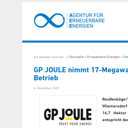
Startseite
Erneuerbare Energien
So
Sie befinden sich hier:
GP JOULE nimmt 17-Megawat
Betrieb
6. November 2025
Reußenköge/
Wiemersdorf
16,7 Hektar
entspricht d