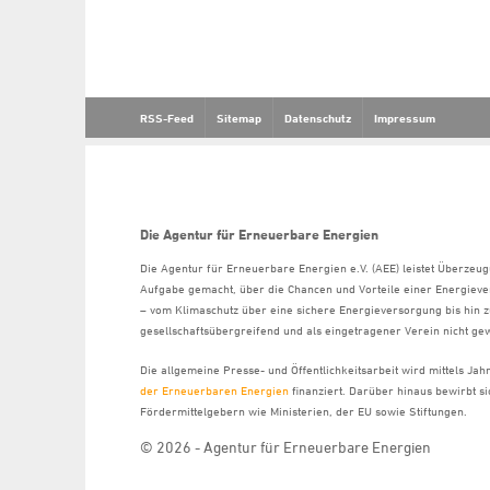
RSS-Feed
Sitemap
Datenschutz
Impressum
Die Agentur für Erneuerbare Energien
Die Agentur für Erneuerbare Energien e.V. (AEE) leistet Überzeug
Aufgabe gemacht, über die Chancen und Vorteile einer Energiev
– vom Klimaschutz über eine sichere Energieversorgung bis hin z
gesellschaftsübergreifend und als eingetragener Verein nicht gew
Die allgemeine Presse- und Öffentlichkeitsarbeit wird mittels Ja
der Erneuerbaren Energien
finanziert. Darüber hinaus bewirbt 
Fördermittelgebern wie Ministerien, der EU sowie Stiftungen.
© 2026 - Agentur für Erneuerbare Energien