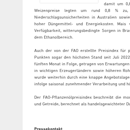
damit um 0,
Weizenpreise legten um rund 0,8 % zu, 
Niederschlagsunsicherheiten in Australien sow
hoher Düngemittel- und Energiekosten. Mais 
Verfügbarkeit, witterungsbedingte Sorgen in Bra
dem Ethanolbereich.
Auch der von der FAO erstellte Preisindex für pf
Punkten sogar den höchsten Stand seit Juli 202
fünften Monat in Folge, getragen von Erwartungen
in wichtigen Erzeugerländern sowie höheren Roh
wurde weiterhin durch eine knappe Angebotslage 
infolge saisonal zunehmender Verarbeitung und hö
Der FAO-Pflanzenölpreisindex beschreibt die mon
und Getreide, berechnet als handelsgewichteter D
Pressekontakt