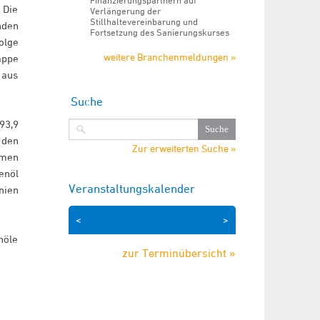
Finanzierungspartnern auf
 Die
Verlängerung der
Stillhaltevereinbarung und
den
Fortsetzung des Sanierungskurses
olge
weitere Branchenmeldungen »
appe
 aus
Suche
93,9
 den
Zur erweiterten Suche »
hmen
enöl
Veranstaltungskalender
nien
<
>
nöle
zur Terminübersicht »