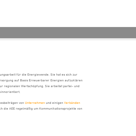
ungsarbeit für die Energiewende. Sie hat es sich zur
ersorgung auf Basis Erneuerbarer Energien aufzuklären
ur regionalen Wertschöpfung. Sie arbeitet partei- und
innorientiert.
hresbeiträgen von
Unternehmen
und einigen
Verbänden
sich die AEE regelmäßig um Kommunikationsprojekte von