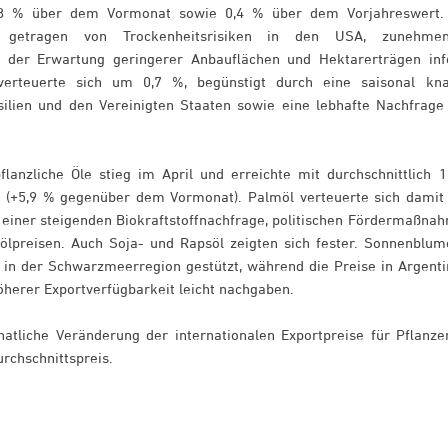
8 % über dem Vormonat sowie 0,4 % über dem Vorjahreswert.
getragen von Trockenheitsrisiken in den USA, zunehmen
ie der Erwartung geringerer Anbauflächen und Hektarerträgen inf
verteuerte sich um 0,7 %, begünstigt durch eine saisonal kn
silien und den Vereinigten Staaten sowie eine lebhafte Nachfrage
lanzliche Öle stieg im April und erreichte mit durchschnittlich 1
2 (+5,9 % gegenüber dem Vormonat). Palmöl verteuerte sich damit
 einer steigenden Biokraftstoffnachfrage, politischen Fördermaßna
ölpreisen. Auch Soja- und Rapsöl zeigten sich fester. Sonnenblum
in der Schwarzmeerregion gestützt, während die Preise in Argenti
herer Exportverfügbarkeit leicht nachgaben.
atliche Veränderung der internationalen Exportpreise für Pflanze
urchschnittspreis.